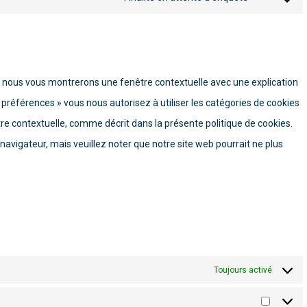
Consent
service
to
litespeed
service
divers
s, nous vous montrerons une fenêtre contextuelle avec une explication
s préférences » vous nous autorisez à utiliser les catégories de cookies
re contextuelle, comme décrit dans la présente politique de cookies.
 navigateur, mais veuillez noter que notre site web pourrait ne plus
Toujours activé